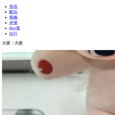
资讯
酷玩
视频
评测
Buy客
出行
大疆
：
大疆