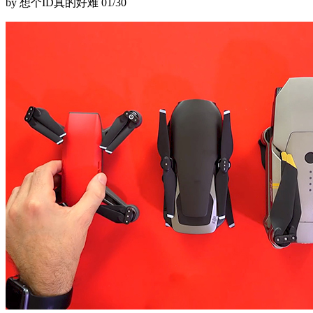
by 想个ID真的好难
01/30