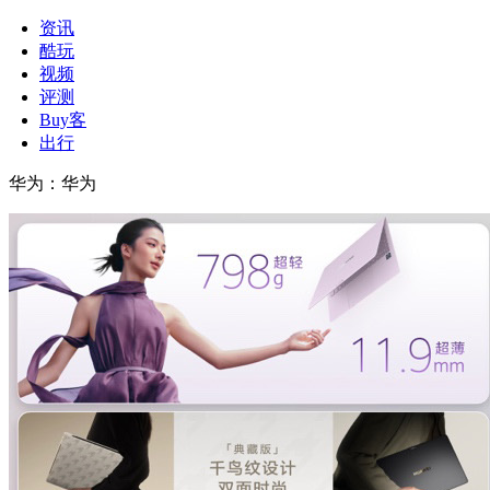
资讯
酷玩
视频
评测
Buy客
出行
华为
：
华为