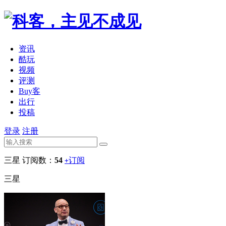
资讯
酷玩
视频
评测
Buy客
出行
投稿
登录
注册
三星
订阅数：
54
订阅
+
三星