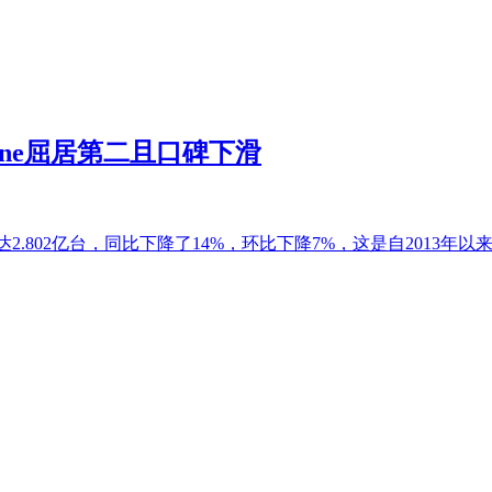
one屈居第二且口碑下滑
出货量达2.802亿台，同比下降了14%，环比下降7%，这是自2013