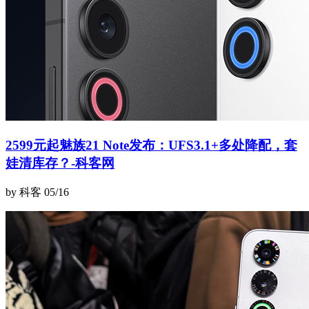
2599元起魅族21 Note发布：UFS3.1+多处降配，套
娃清库存？-科客网
by 科客
05/16