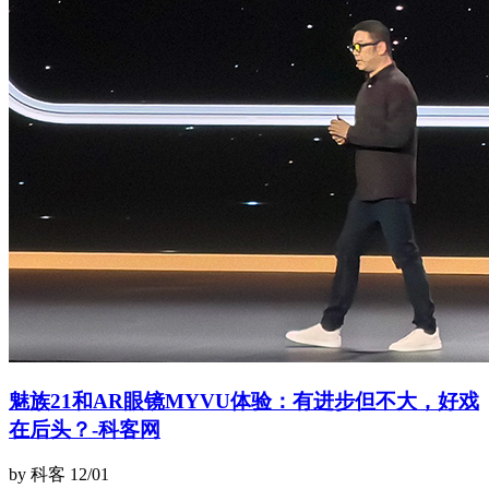
魅族21和AR眼镜MYVU体验：有进步但不大，好戏
在后头？-科客网
by 科客
12/01