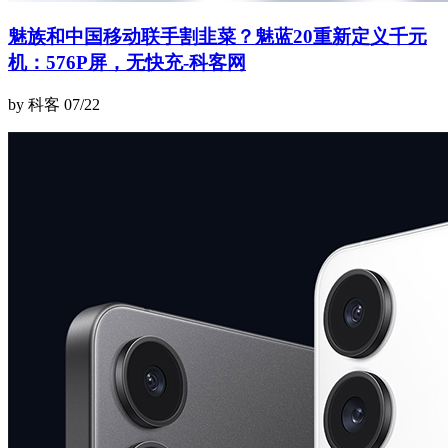
魅族和中国移动联手割韭菜？魅蓝20重新定义千元
机：576P屏，无快充-科客网
by 科客
07/22