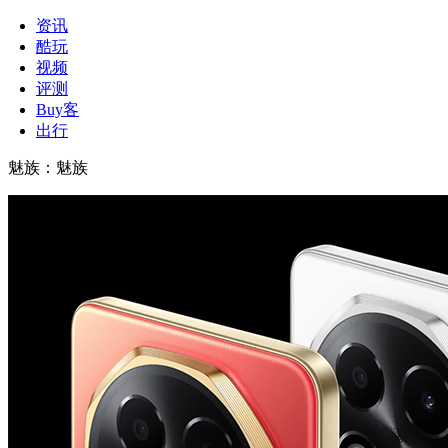
资讯
酷玩
视频
评测
Buy客
出行
魅族
：
魅族