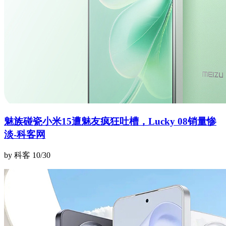
魅族碰瓷小米15遭魅友疯狂吐槽，Lucky 08销量惨
淡-科客网
by 科客
10/30