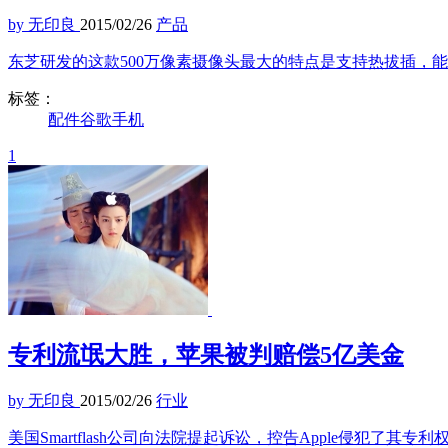
by 无印良
2015/02/26
产品
东芝研发的这款500万像素摄像头最大的特点是支持热拔插，
标签：
配件
谷歌
手机
1
专利流氓大胜，苹果被判赔偿5亿美金
by 无印良
2015/02/26
行业
美国Smartflash公司向法院提起诉讼，控告Apple侵犯了其专