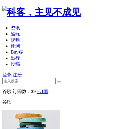
资讯
酷玩
视频
评测
Buy客
出行
投稿
登录
注册
谷歌
订阅数：
39
订阅
+
谷歌