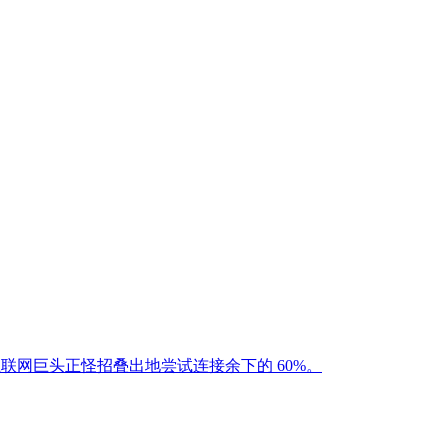
互联网巨头正怪招叠出地尝试连接余下的 60%。