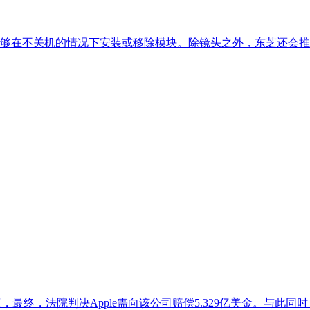
能够在不关机的情况下安装或移除模块。除镜头之外，东芝还会
利权，最终，法院判决Apple需向该公司赔偿5.329亿美金。与此同