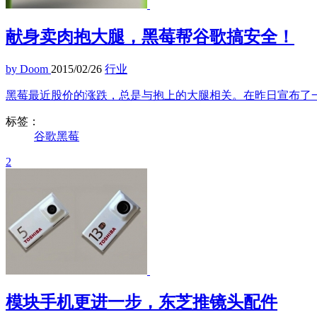
献身卖肉抱大腿，黑莓帮谷歌搞安全！
by Doom
2015/02/26
行业
黑莓最近股价的涨跌，总是与抱上的大腿相关。在昨日宣布了一项与 
标签：
谷歌
黑莓
2
模块手机更进一步，东芝推镜头配件