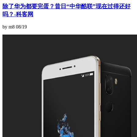
除了华为都要完蛋？昔日“中华酷联”现在过得还好
吗？-科客网
by m8
08/19