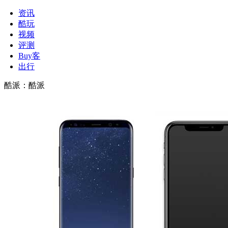
资讯
酷玩
视频
评测
Buy客
出行
酷派
：
酷派