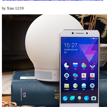
by Xiao
12/19