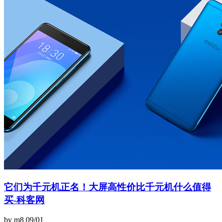
它们为千元机正名！大屏高性价比千元机什么值得
买-科客网
by m8
09/01