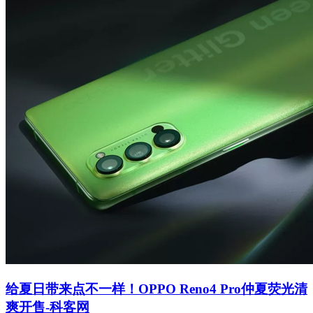
给夏日带来点不一样！OPPO Reno4 Pro仲夏荧光清
爽开售-科客网