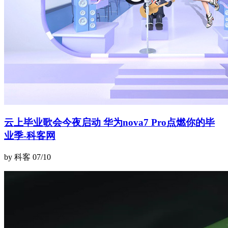
云上毕业歌会今夜启动 华为nova7 Pro点燃你的毕
业季-科客网
by 科客
07/10