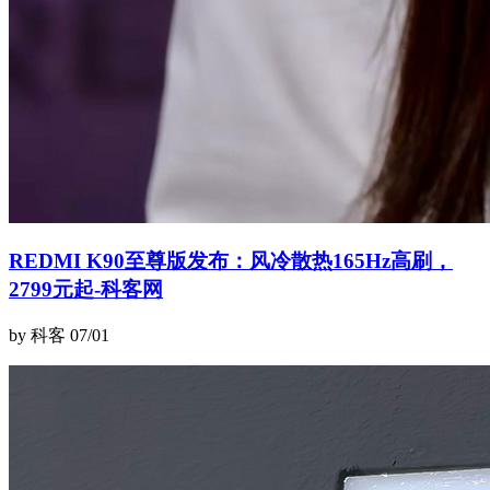
REDMI K90至尊版发布：风冷散热165Hz高刷，
2799元起-科客网
by 科客
07/01