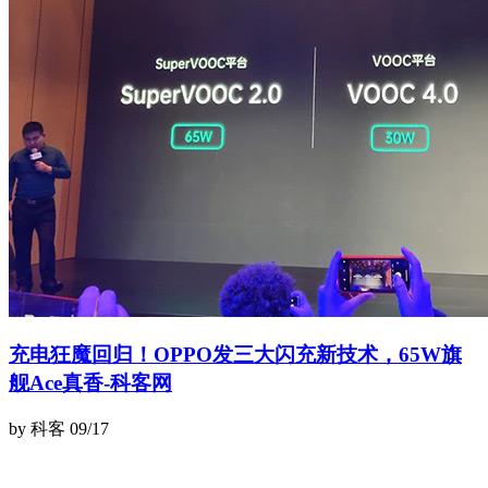
充电狂魔回归！OPPO发三大闪充新技术，65W旗
舰Ace真香-科客网
by 科客
09/17