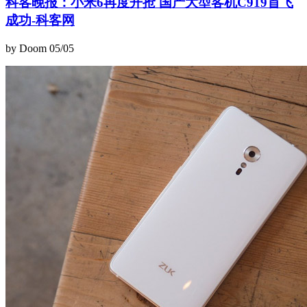
科客晚报：小米6再度开抢 国产大型客机C919首飞
成功-科客网
by Doom
05/05