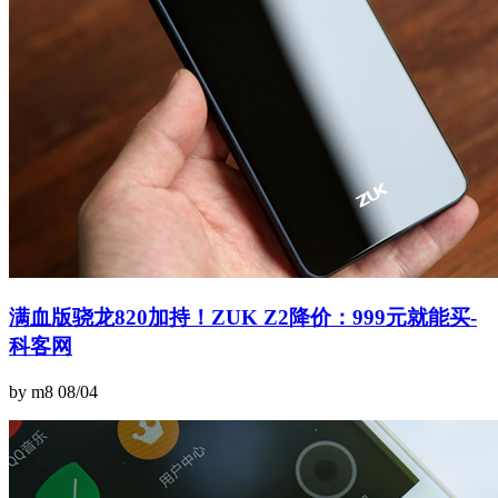
满血版骁龙820加持！ZUK Z2降价：999元就能买-
科客网
by m8
08/04