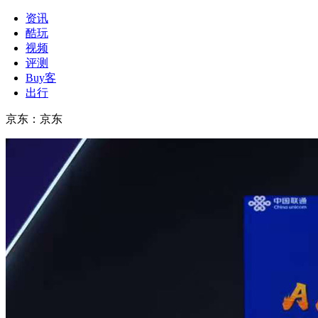
资讯
酷玩
视频
评测
Buy客
出行
京东
：
京东