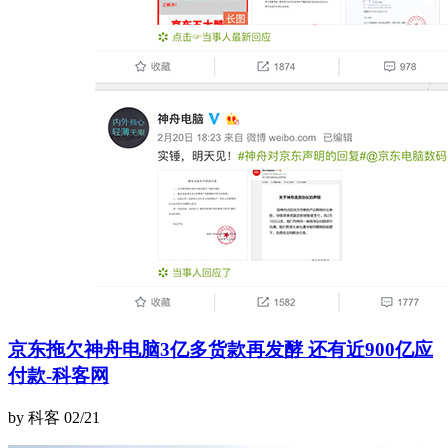
京东拖欠神舟电脑3亿多货款再发酵 还有近900亿应
付款-科客网
by 科客
02/21