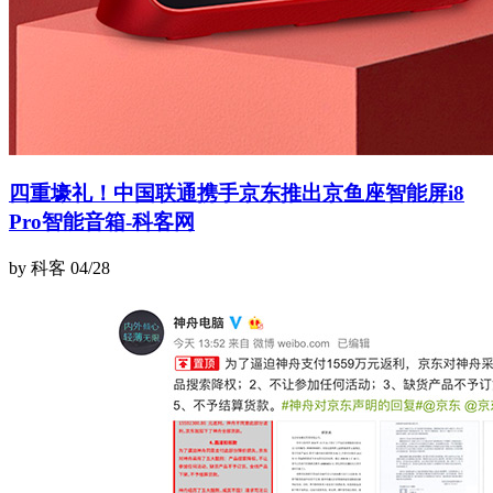
四重壕礼！中国联通携手京东推出京鱼座智能屏i8
Pro智能音箱-科客网
by 科客
04/28