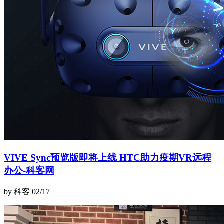
VIVE Sync预览版即将上线 HTC助力疫期VR远程
办公-科客网
by 科客
02/17