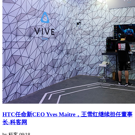
HTC任命新CEO Yves Maitre，王雪红继续担任董事
长-科客网
by 科客
09/18