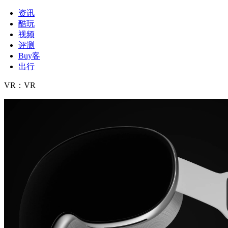
资讯
酷玩
视频
评测
Buy客
出行
VR
：
VR