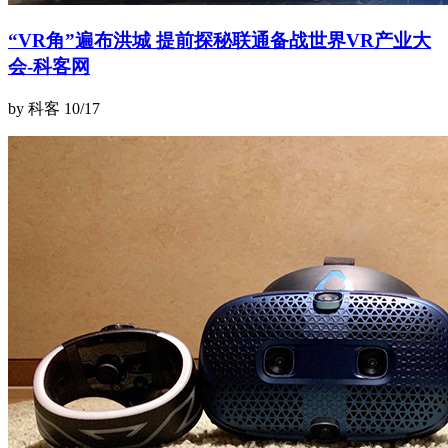
“VR角”遍布洪城 提前探秘联通备战世界VR产业大
会-科客网
by 科客
10/17