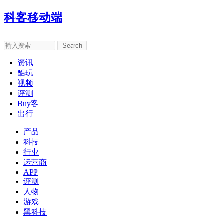
科客移动端
Search
资讯
酷玩
视频
评测
Buy客
出行
产品
科技
行业
运营商
APP
评测
人物
游戏
黑科技