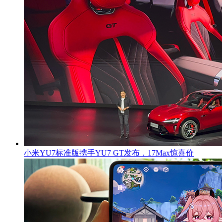
小米YU7标准版携手YU7 GT发布，17Max惊喜价