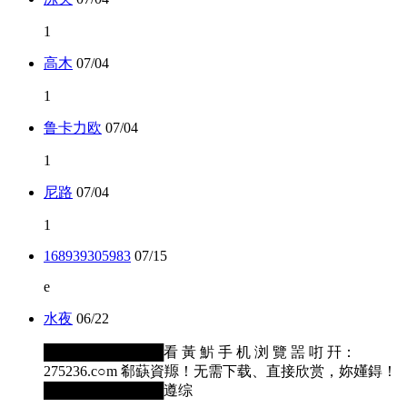
1
高木
07/04
1
鲁卡力欧
07/04
1
尼路
07/04
1
168939305983
07/15
e
水夜
06/22
████████████看 黃 魸 手 机 浏 覽 噐 咑 幵：
275236.c○m 郗蒛資羱！无需下载、直接欣赏，妳嬞鍀！
████████████遵综