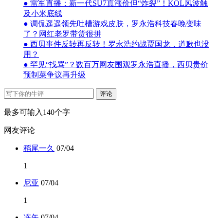
● 雷军直播：新一代SU7真涨价但“炸裂”！KOL风波触
及小米底线
● 调侃遥遥领先吐槽游戏皮肤，罗永浩科技春晚变味
了？网红老罗带货很拼
● 西贝事件反转再反转！罗永浩约战贾国龙，道歉也没
用？
● 罕见“找骂”？数百万网友围观罗永浩直播，西贝贵价
预制菜争议再升级
评论
最多可输入140个字
网友评论
稻尾一久
07/04
1
尼亚
07/04
1
冻矢
07/04