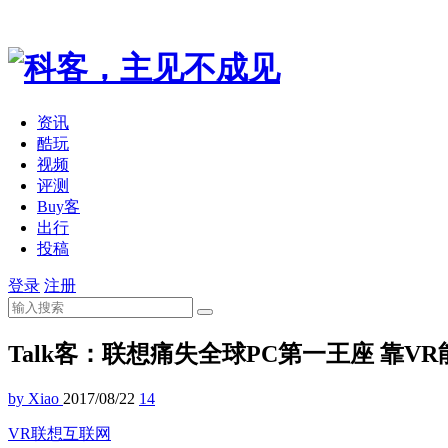
资讯
酷玩
视频
评测
Buy客
出行
投稿
登录
注册
Talk客：联想痛失全球PC第一王座 靠V
by Xiao
2017/08/22
14
VR
联想
互联网