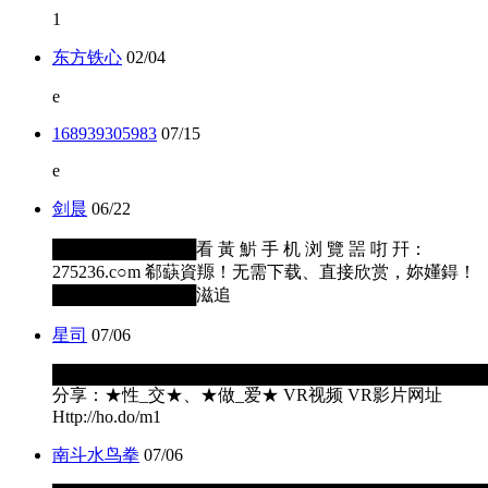
1
东方铁心
02/04
e
168939305983
07/15
e
剑晨
06/22
████████████看 黃 魸 手 机 浏 覽 噐 咑 幵：
275236.c○m 郗蒛資羱！无需下载、直接欣赏，妳嬞鍀！
████████████滋追
星司
07/06
████████████████████████████████████
分享：★性_交★、★做_爱★ VR视频 VR影片网址
Http://ho.do/m1
南斗水鸟拳
07/06