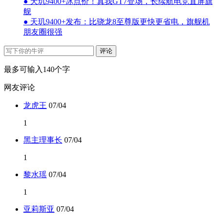
● 天玑9400+冰点价！真我GT7登场，长续航电竞直屏旗
舰
● 天玑9400+发布：比骁龙8至尊版更快更省电，旗舰机
朋友圈很强
评论
最多可输入140个字
网友评论
龙虎王
07/04
1
黑主理事长
07/04
1
黎水瑶
07/04
1
亚莉斯亚
07/04