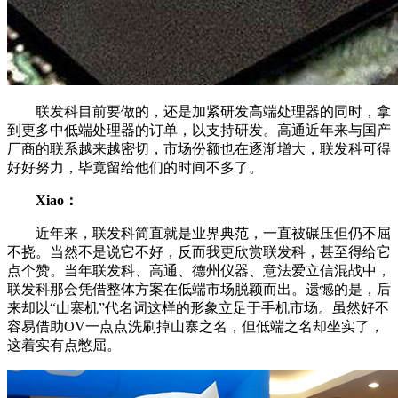
联发科目前要做的，还是加紧研发高端处理器的同时，拿
到更多中低端处理器的订单，以支持研发。高通近年来与国产
厂商的联系越来越密切，市场份额也在逐渐增大，联发科可得
好好努力，毕竟留给他们的时间不多了。
Xiao：
近年来，联发科简直就是业界典范，一直被碾压但仍不屈
不挠。当然不是说它不好，反而我更欣赏联发科，甚至得给它
点个赞。当年联发科、高通、德州仪器、意法爱立信混战中，
联发科那会凭借整体方案在低端市场脱颖而出。遗憾的是，后
来却以“山寨机”代名词这样的形象立足于手机市场。虽然好不
容易借助OV一点点洗刷掉山寨之名，但低端之名却坐实了，
这着实有点憋屈。