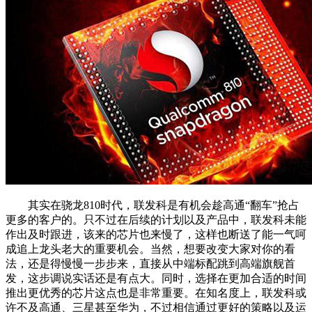
其实在骁龙810时代，联发科是有机会趁高通“翻车”抢占
更多的客户的。只不过在后续的计划以及产品中，联发科未能
作出及时跟进，该来的芯片也来慢了，这样也断送了能一气呵
成追上龙头老大的重要机会。当然，想要改变大家对你的看
法，还是得慢慢一步步来，直接从中端标配跳到高端旗舰首
发，这步调说实话还是有点大。同时，选择在更加合适的时间
推出更优秀的芯片这点也是非常重要。在知名度上，联发科或
许不及高通、三星甚至华为，不过相信通过更好的策略以及运