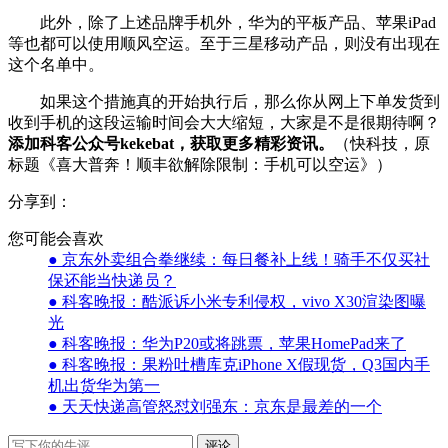
此外，除了上述品牌手机外，华为的平板产品、苹果iPad
等也都可以使用顺风空运。至于三星移动产品，则没有出现在
这个名单中。
如果这个措施真的开始执行后，那么你从网上下单发货到
收到手机的这段运输时间会大大缩短，大家是不是很期待啊？
添加科客公众号kekebat，获取更多精彩资讯。
（快科技，原
标题《喜大普奔！顺丰欲解除限制：手机可以空运》）
分享到：
您可能会喜欢
● 京东外卖组合拳继续：每日餐补上线！骑手不仅买社
保还能当快递员？
● 科客晚报：酷派诉小米专利侵权，vivo X30渲染图曝
光
● 科客晚报：华为P20或将跳票，苹果HomePad来了
● 科客晚报：果粉吐槽库克iPhone X假现货，Q3国内手
机出货华为第一
● 天天快递高管怒怼刘强东：京东是最差的一个
评论