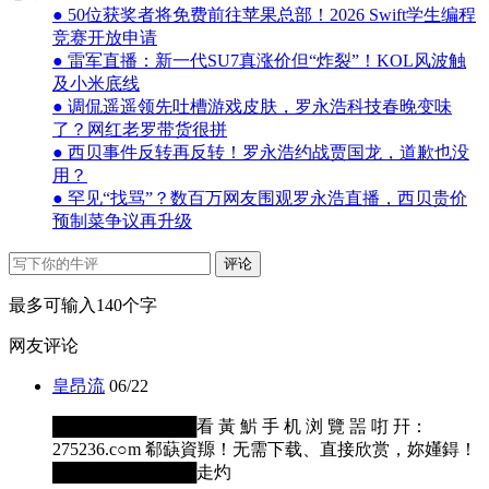
● 50位获奖者将免费前往苹果总部！2026 Swift学生编程
竞赛开放申请
● 雷军直播：新一代SU7真涨价但“炸裂”！KOL风波触
及小米底线
● 调侃遥遥领先吐槽游戏皮肤，罗永浩科技春晚变味
了？网红老罗带货很拼
● 西贝事件反转再反转！罗永浩约战贾国龙，道歉也没
用？
● 罕见“找骂”？数百万网友围观罗永浩直播，西贝贵价
预制菜争议再升级
评论
最多可输入140个字
网友评论
皇昂流
06/22
████████████看 黃 魸 手 机 浏 覽 噐 咑 幵：
275236.c○m 郗蒛資羱！无需下载、直接欣赏，妳嬞鍀！
████████████走灼