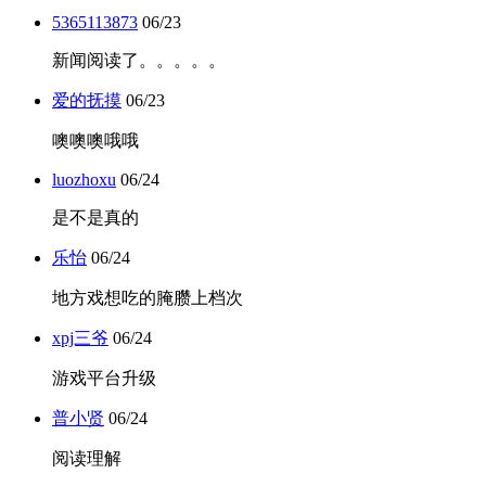
5365113873
06/23
新闻阅读了。。。。。
爱的抚摸
06/23
噢噢噢哦哦
luozhoxu
06/24
是不是真的
乐怡
06/24
地方戏想吃的腌臜上档次
xpj三爷
06/24
游戏平台升级
普小贤
06/24
阅读理解