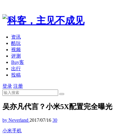
资讯
酷玩
视频
评测
Buy客
出行
投稿
登录
注册
吴亦凡代言？小米5X配置完全曝光
by Neverland
2017/07/16
30
小米
手机