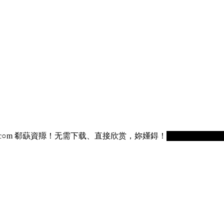
75236.c○m 郗蒛資羱！无需下载、直接欣赏，妳嬞鍀！█████████