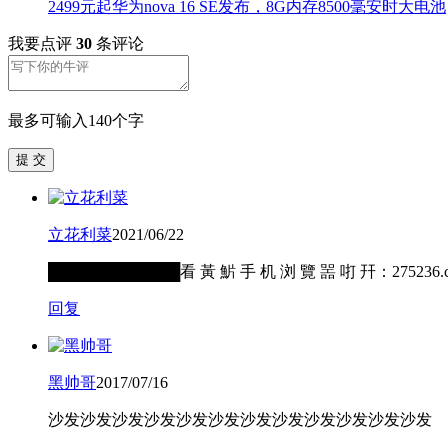
2499元起华为nova 16 SE发布，8G内存8500毫安时大电池
我要点评
30
条评论
最多可输入140个字
提 交
立花利菜
2021/06/22
████████████看 黃 魸 手 机 浏 覽 噐 咑 幵：2
回复
黑帅哥
2017/07/16
沙发沙发沙发沙发沙发沙发沙发沙发沙发沙发沙发沙发