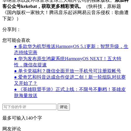
华纳音乐以及环球音乐全球三大唱片公司的独家版权。
添加科
客公众号kekebat，获取更多精彩资讯。
（快科技，原标题
《国内版权一家独大！腾讯音乐起诉网易云音乐侵权：歌曲遭
下架》）
分享到：
您可能会喜欢
● 多款华为机型推送HarmonyOS 5.1更新：智慧升级，生
态持续完善
● 华为发布原生鸿蒙系统HarmonyOS NEXT！五大特
性，微信在提速
● 单卡党福利？微信全面开放一手机号可注册双帐号
● 爱奇艺和抖音达成合作促进二创！新一轮组队对抗赛
又开始了？
● 《英雄联盟手游》正式上线：不限号不删档！英雄皮
肤海量放送
评论
最多可输入140个字
网友评论