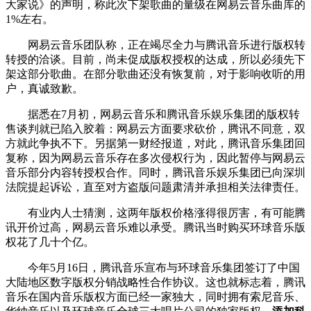
大家说》的声明，称此次下架歌曲的量级在网易云音乐曲库的
1%左右。
网易云音乐团队称，正在竭尽全力与腾讯音乐进行版权转
转授的洽谈。目前，尚未促成版权授权的达成，所以必须先下
架这部分歌曲。在部分歌曲还没有恢复前，对于影响收听的用
户，真诚致歉。
据悉在7月初，网易云音乐和腾讯音乐娱乐集团的版权转
售谈判就已陷入胶着：网易云方面要求砍价，腾讯不同意，双
方就此争执不下。另据第一财经报道，对此，腾讯音乐集团回
复称，因为网易云音乐存在多次侵权行为，因此暂停与网易云
音乐部分内容转授权合作。同时，腾讯音乐娱乐集团已向深圳
法院提起诉讼，直至对方盗版问题肃清并承担相关法律责任。
有业内人士猜测，这两年版权价格涨得很厉害，有可能腾
讯开价过高，网易云音乐难以承受。腾讯当时购买环球音乐版
权花了几十个亿。
今年5月16日，腾讯音乐宣布与环球音乐集团签订了中国
大陆地区数字版权分销战略性合作协议。这也就标志着，腾讯
音乐在国内音乐版权方面已经一家独大，同时拥有索尼音乐、