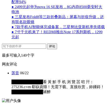
配率94%
● 2499元起华为nova 16 SE发布，8G内存8500毫安时大
电池
● 三星发布Fold8等三款折叠新品：屏幕与折痕升级，还
有联名款眼镜
● 7款手机AI智能体完成备案，三星努比亚新机率先搭载
● 7寸千元机来了！REDMI推出Note 17系列新机，1299
元起
评论
最多可输入140个字
网友评论
莲音
06/22
████████████看 黃 魸 手 机 浏 覽 噐 咑 幵：
275236.c○m 郗蒛資羱！无需下载、直接欣赏，妳嬞鍀！
████████████谞醉