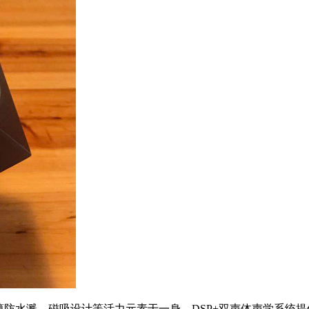
薄防水溅、磁吸设计等活力元素于一身，DSP+双声体声学系统