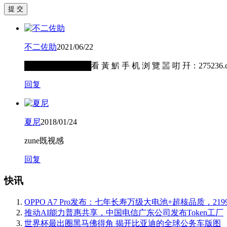
提 交
不二佐助
2021/06/22
████████████看 黃 魸 手 机 浏 覽 噐 咑 幵：2
回复
夏尼
2018/01/24
zune既视感
回复
快讯
OPPO A7 Pro发布：七年长寿万级大电池+超核品质，219
推动AI能力普惠共享，中国电信广东公司发布Token工厂
世界杯最出圈黑马佛得角 揭开比亚迪的全球公务车版图