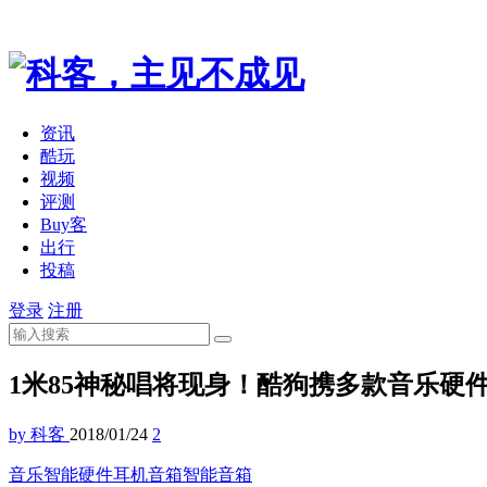
资讯
酷玩
视频
评测
Buy客
出行
投稿
登录
注册
1米85神秘唱将现身！酷狗携多款音乐硬
by 科客
2018/01/24
2
音乐
智能硬件
耳机
音箱
智能音箱