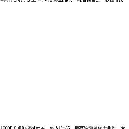
080P多点触控显示屏，高达1米85，拥有酷狗超级大曲库、无