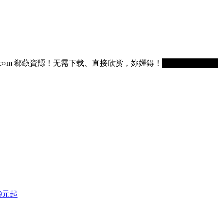
75236.c○m 郗蒛資羱！无需下载、直接欣赏，妳嬞鍀！█████████
9元起