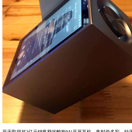
至于取得超2亿元销售额的酷狗M1蓝牙耳机，集时尚多彩、轻