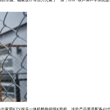
家用KTV娱乐一体机酷狗超级K歌机，这款产品更是配备43寸1