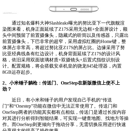
通过知名爆料大神Slashleaks曝光的努比亚下一代旗舰渲
染图来看，机身正面延续了Z17S采用无边框+全面屏设计，额
头中间预留了前置摄像头，隐藏式的听筒以及传感器，只露出
前置摄像头，下巴非常的超窄，采用虚拟红圈的Home键，整
体屏占非常高，将超过努比亚Z17S的屏占比。边缘采用了努
比亚经典线条有红边设计，机身背面延续了Z17S的设计风
格，依旧采用双面玻璃材质+双摄镜头+后置式指纹识别设
计。配置规格，将会搭载安卓机皇的骁龙845处理器，内置
8GB运存起步。
2、小米锤子躺枪：传送门、OneStep在新版微信上使不上
劲？
近日，有小米和锤子的用户发现自己手机的“传送
门”和“Onestep”功能在微信中无法正常使用了。传送门和
OneStep两者的功能其实都有点相似，传送门是通过长按内容
对其进行分析得到智能结果，可实现一键查地图、找地方等操
作。而OneStep则更倾向于拖动分享，无需切换应用进行快速
分享很大的提高了操作效率。