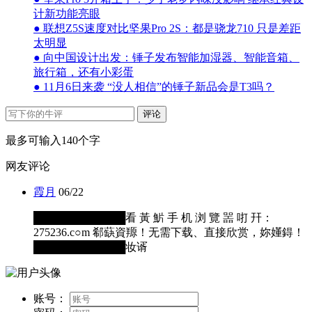
计新功能亮眼
● 联想Z5S速度对比坚果Pro 2S：都是骁龙710 只是差距
太明显
● 向中国设计出发：锤子发布智能加湿器、智能音箱、
旅行箱，还有小彩蛋
● 11月6日来袭 “没人相信”的锤子新品会是T3吗？
评论
最多可输入140个字
网友评论
霞月
06/22
████████████看 黃 魸 手 机 浏 覽 噐 咑 幵：
275236.c○m 郗蒛資羱！无需下载、直接欣赏，妳嬞鍀！
████████████妆谞
账号：