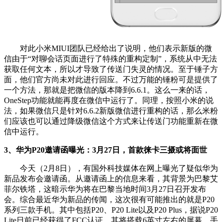
对此小米MIUI团队已经给出了说明，他们表示新版的微
信由于“对聊会话页面进行了特殊的重构定制”，系统从中无法
获取任何文本，所以才导致了传送门失灵的情况。至于锤子方
面，他们官方尚未对此进行回应。不过万能的锤粉可是提供了
一个方法，那就是把微信的版本降到6.6.1。这么一来的话，
OneStep功能就能再度在微信中运行了。同理，按照小米的说
法，如果微信只是针对6.6.2新版微信进行重构的话，那么米粉
们应该也可以通过降级微信这个方式来让传送门功能重新在微
信中运行。
3、华为P20邀请函曝光：3月27日，首款徕卡三摄或将面世
今天（2月8日），有国外科技媒体在网上曝光了疑似华为
新品发布会邀请函。从邀请函上的信息来看，其背景为巴黎艾
菲尔铁塔，这暗示华为将在巴黎当地时间3月27日召开发布
会。综合最近华为新品的传闻，这次很有可能推出的就是P20
系列三款手机。其中包括P20、P20 Lite以及P20 Plus，据说P20
Lite日前已经获得了FCC认证，其将搭载6英寸左右的屏幕，手