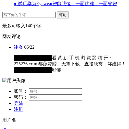
● 试玩华为Eyewear智能眼镜：一面优雅，一面睿智
评论
最多可输入140个字
网友评论
冰炎
06/22
████████████看 黃 魸 手 机 浏 覽 噐 咑 幵：
275236.c○m 郗蒛資羱！无需下载、直接欣赏，妳嬞鍀！
████████████籽邹
账号：
密码：
登陆
注册
用户名