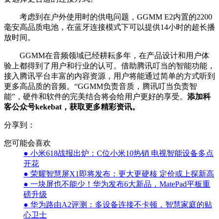
考虑到在户外使用时的供电问题，GGMM E2内置的2200
毫安高品质电池，在蓝牙连接模式下可以提供14小时的超长播
放时间。
GGMM在音频领域已经耕耘多年，在产品设计和用户体
验上都得到了用户和行业的认可。借助腾讯叮当的智能功能，
接入腾讯平台丰富的内容资源，用户将能通过简单的方式听到
更多高品质的音频。“GGMM负责音质，腾讯叮当负责智
能”，硬件和软件的完美结合将会给用户更好的享受。
添加科
客公众号kekebat，获取更多精彩资讯。
分享到：
您可能会喜欢
● 小米618战报出炉：C位小米10热销 电视智能设备多点
开花
● 荣耀智慧屏X1即将发布：更大更硬核 定价或上探新高
● 一块屏也不能少！华为发布6大新品，MatePad平板重
磅升级
● 华为路由A2评测：多设备连接不卡顿，智慧家庭的贴
心卫士