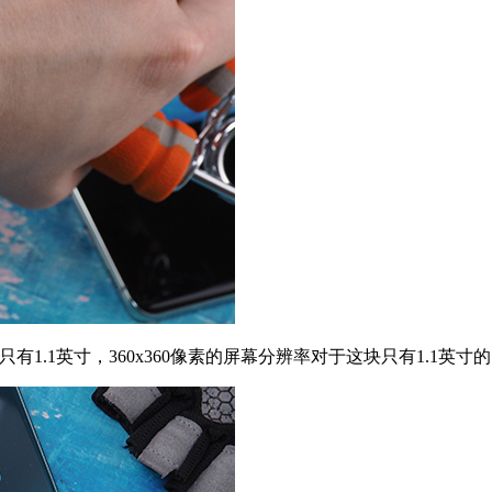
大小只有1.1英寸，360x360像素的屏幕分辨率对于这块只有1.1英寸