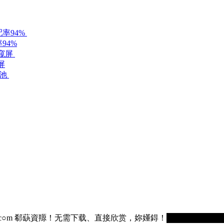
94%
屏
75236.c○m 郗蒛資羱！无需下载、直接欣赏，妳嬞鍀！█████████