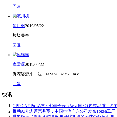
回复
流川枫
2019/05/22
垃圾美帝
回复
库露露
2019/05/22
资深姿源来一波：w w w . w c 2 . m e
回复
快讯
OPPO A7 Pro发布：七年长寿万级大电池+超核品质，219
推动AI能力普惠共享，中国电信广东公司发布Token工厂
世界杯最出圈黑马佛得角 揭开比亚迪的全球公务车版图