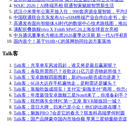
WAIC 2026｜AI终端亮相 联通智家赋能智慧新生活
武汉小米青年公寓开放入住：990套房源全屋智能，平均月
中国联通联合京东发布AI+eSIM终端产业合作白皮书，
高通发布面向智能体AI时代的数据中心技术路线图，推
满配折叠旗舰vivo X Fold6 MWC26上海全球首次亮相
中兴通讯董事长方榕出席2026夏季达沃斯 新一代AI手机
国内首个！基于910B+C的算网协同拉远方案落地
Talk客
Talk客：共享单车风波四起，谁又将是最后赢家呢？
Talk客：各取所需而已？谷歌这11亿刀是否物超所值？
Talk客：安卓旗舰四面围剿，新iPhone能否成功逆袭？
Talk客：6GB大运存手机遍地走，是刚需还是噱头？
Talk客：靠脸吃饭成现实！支付宝“刷脸支付”商用，你怎
Talk客：年度最强安卓旗舰三星Note8来了，你准备剁手
Talk客：联想痛失全球PC第一王座 靠VR能扳回一城？
Talk客：昔日大牌，归来已是小众！他们的出路在哪？
Talk客：魅族PRO 7会是它的春天？联发科高端梦何时圆
Talk客：国产品牌豪夺国内市场份额 苹果三星销量能否