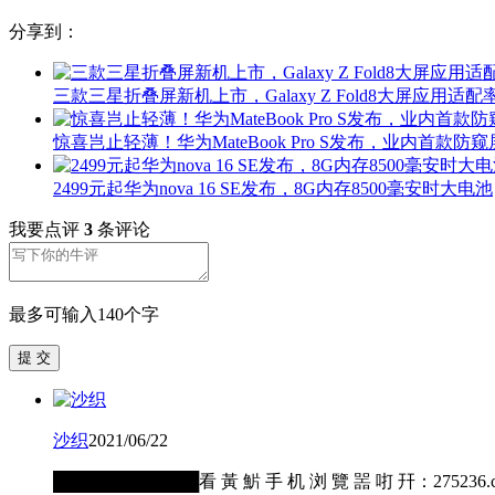
分享到：
三款三星折叠屏新机上市，Galaxy Z Fold8大屏应用适配率
惊喜岂止轻薄！华为MateBook Pro S发布，业内首款防窥
2499元起华为nova 16 SE发布，8G内存8500毫安时大电池
我要点评
3
条评论
最多可输入140个字
提 交
沙织
2021/06/22
████████████看 黃 魸 手 机 浏 覽 噐 咑 幵：2