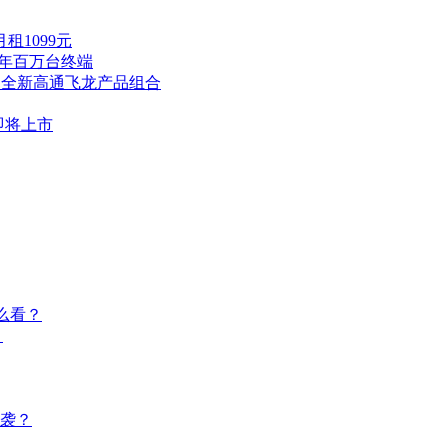
租1099元
全年百万台终端
出全新高通飞龙产品组合
即将上市
么看？
？
逆袭？