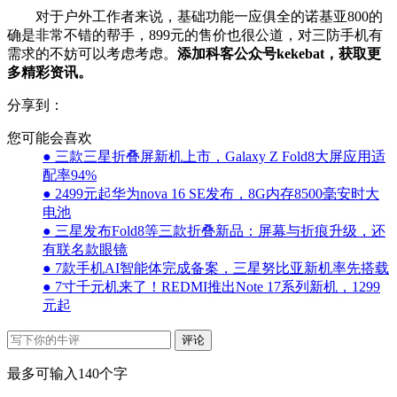
对于户外工作者来说，基础功能一应俱全的诺基亚800的
确是非常不错的帮手，899元的售价也很公道，对三防手机有
需求的不妨可以考虑考虑。
添加科客公众号kekebat，获取更
多精彩资讯。
分享到：
您可能会喜欢
● 三款三星折叠屏新机上市，Galaxy Z Fold8大屏应用适
配率94%
● 2499元起华为nova 16 SE发布，8G内存8500毫安时大
电池
● 三星发布Fold8等三款折叠新品：屏幕与折痕升级，还
有联名款眼镜
● 7款手机AI智能体完成备案，三星努比亚新机率先搭载
● 7寸千元机来了！REDMI推出Note 17系列新机，1299
元起
评论
最多可输入140个字