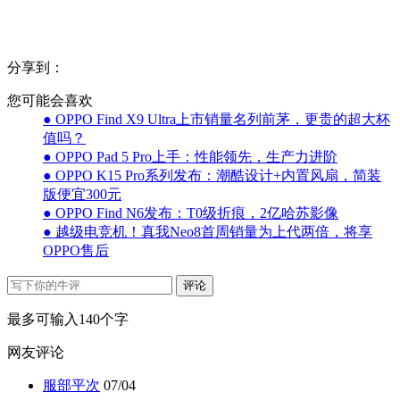
分享到：
您可能会喜欢
● OPPO Find X9 Ultra上市销量名列前茅，更贵的超大杯
值吗？
● OPPO Pad 5 Pro上手：性能领先，生产力进阶
● OPPO K15 Pro系列发布：潮酷设计+内置风扇，简装
版便宜300元
● OPPO Find N6发布：T0级折痕，2亿哈苏影像
● 越级电竞机！真我Neo8首周销量为上代两倍，将享
OPPO售后
评论
最多可输入140个字
网友评论
服部平次
07/04