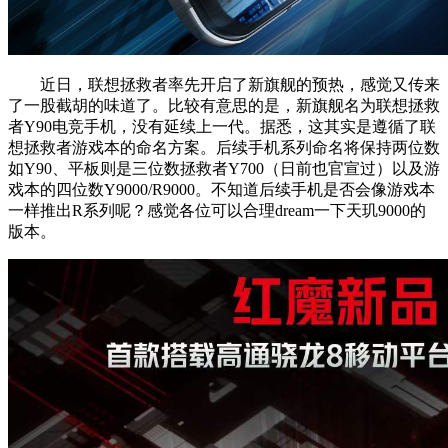
近日，联想拯救者率先开启了新旗舰的预热，感觉又传来
了一股截胡的味道了。比较有意思的是，新旗舰名为联想拯救
者Y90电竞手机，没有延续上一代。据悉，这其实是遵循了联
想拯救者游戏本的命名方案。后续手机系列命名将保持两位数
如Y90、平板则是三位数拯救者Y700（日前也官宣过）以及游
戏本的四位数Y9000/R9000。不知道后续手机是否会像游戏本
一样推出R系列呢？感觉各位可以合理dream一下天玑9000的
版本。