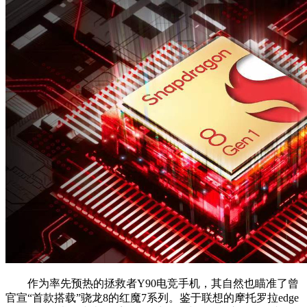
作为率先预热的拯救者Y90电竞手机，其自然也瞄准了曾
官宣“首款搭载”骁龙8的红魔7系列。鉴于联想的摩托罗拉edge