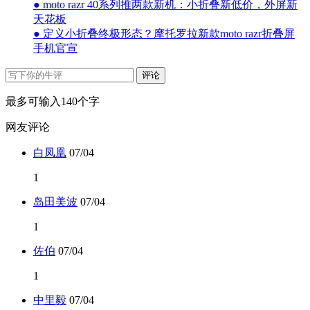
● moto razr 40系列推两款新机：小折叠新低价，外屏新
天花板
● 定义小折叠终极形态？摩托罗拉新款moto razr折叠屏
手机官宣
评论
最多可输入140个字
网友评论
白凤凰
07/04
1
岛田美波
07/04
1
佐伯
07/04
1
中里毅
07/04