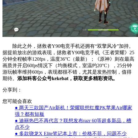
除此之外，拯救者Y90电竞手机还拥有“双擎风冷”加持。
据提前放出的游戏表现，拯救者Y90电竞手机《王者荣耀》25
分钟全程帧率120fps，温度36°C（最新）；《原神》则在最高
画质并开启60fps情况下（均衡模式，室温约20°C），25分钟
游玩帧率维持60fps，表现都很不错，尤其是发热控制，值得
期待。
添加科客公众号kekebat，获取更多精彩资讯。
分享到：
您可能会喜欢
● 两天三款国产Air新机！荣耀联想红魔PK苹果Air哪家
强？都有短板
● 迪丽热巴不再代言？联想发布razr 60等超多新品，槽
点不少
● 多款骁龙X Elite笔记本上市：价格不菲，问题不少