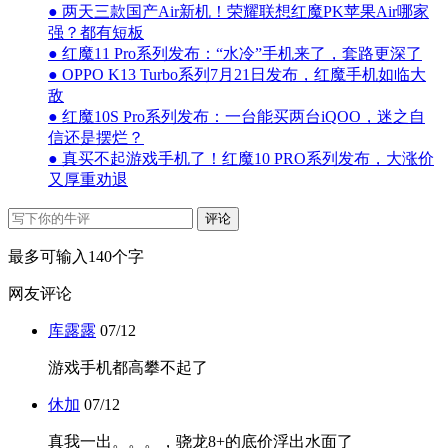
● 两天三款国产Air新机！荣耀联想红魔PK苹果Air哪家
强？都有短板
● 红魔11 Pro系列发布：“水冷”手机来了，套路更深了
● OPPO K13 Turbo系列7月21日发布，红魔手机如临大
敌
● 红魔10S Pro系列发布：一台能买两台iQOO，迷之自
信还是摆烂？
● 真买不起游戏手机了！红魔10 PRO系列发布，大涨价
又厚重劝退
评论
最多可输入140个字
网友评论
库露露
07/12
游戏手机都高攀不起了
休加
07/12
真我一出。。。，骁龙8+的底价浮出水面了