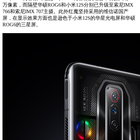
万像素，而隔壁华硕ROG6和小米12S分别已升级至索尼IMX
766和索尼IMX 707主摄。此外红魔坚持采用的维信诺国产
屏，在显示效果方面也是逊色于小米12S的华星光电屏和华硕
ROG6的三星屏。