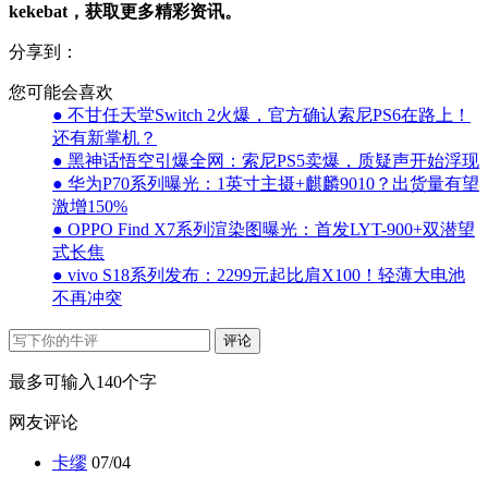
kekebat，获取更多精彩资讯。
分享到：
您可能会喜欢
● 不甘任天堂Switch 2火爆，官方确认索尼PS6在路上！
还有新掌机？
● 黑神话悟空引爆全网：索尼PS5卖爆，质疑声开始浮现
● 华为P70系列曝光：1英寸主摄+麒麟9010？出货量有望
激增150%
● OPPO Find X7系列渲染图曝光：首发LYT-900+双潜望
式长焦
● vivo S18系列发布：2299元起比肩X100！轻薄大电池
不再冲突
评论
最多可输入140个字
网友评论
卡缪
07/04