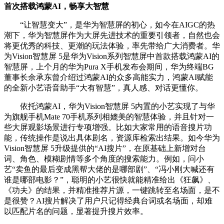
首次搭载鸿蒙AI，畅享大智慧
“让智慧变大”，是华为智慧屏的初心，如今在AIGC的热
潮下，华为智慧屏作为大屏先进技术的重要引领者，自然也会
将更优秀的科技、更潮的玩法体验，率先带给广大消费者。华
为Vision智慧屏 5是华为Vision系列智慧屏中首款搭载鸿蒙AI的
智慧屏，上个月的华为Pura X手机发布会期间，华为终端BG
董事长余承东曾介绍过鸿蒙AI的众多高能实力，鸿蒙AI赋能
的全新小艺语音助手“大有智慧”，真人感、对话更懂你。
依托鸿蒙AI，华为Vision智慧屏 5内置的小艺实现了与华
为旗舰手机Mate 70手机系列相媲美的智慧体验，并且针对一
些大屏观影场景进行专项增强。比如大家常用的语音搜片功
能，传统操作是说出具体剧名，资源库检索出结果。如今华为
Vision智慧屏 5升级提供的“AI搜片”，在原基础上新增对台
词、角色、模糊剧情等多个角度的搜索能力。例如，问小
艺“卖鱼的最后变成黑帮大佬的是哪部剧”、“冯小刚大喊还有
谁是哪部电影？”，聪明的小艺很快就能精准给出《狂飙》、
《功夫》的结果，并精准推荐片源，一键跳转至名场面，是不
是很赞？AI搜片解决了用户只记得经典台词或名场面，却难
以匹配片名的问题，显著提升搜片效率。