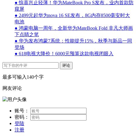
● 惊喜岂止轻薄！华为MateBook Pro S发布，业内首款防
窥屏
● 2499元起华为nova 16 SE发布，8G内存8500毫安时大
电池
● 鸿蒙电脑一周年，全新华为MateBook Fold 非凡大师画
下点睛之笔
● 华为发布鸿蒙7系统：性能提升15%，秋季与新品一同
登场
● 618电视大降价！6000元预算这款电视闭眼入
评论
最多可输入140个字
网友评论
账号：
密码：
登陆
注册