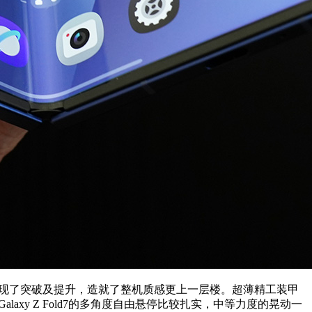
面实现了突破及提升，造就了整机质感更上一层楼。超薄精工装甲
laxy Z Fold7的多角度自由悬停比较扎实，中等力度的晃动一