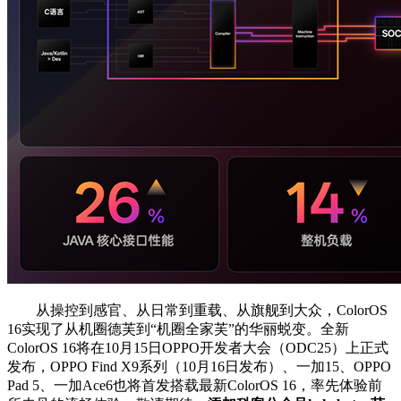
从操控到感官、从日常到重载、从旗舰到大众，ColorOS
16实现了从机圈德芙到“机圈全家芙”的华丽蜕变。全新
ColorOS 16将在10月15日OPPO开发者大会（ODC25）上正式
发布，OPPO Find X9系列（10月16日发布）、一加15、OPPO
Pad 5、一加Ace6也将首发搭载最新ColorOS 16，率先体验前