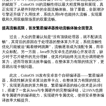
的赋能下，ColorOS 16的流畅性得以最大程度释放和展现，真
正实现了从硬件到软件的全面流畅体验。除了重载，全新潮汐
引擎还升级了久用技术，系统久用6年也能持久流畅，实现重
载和久用双极限场景的双重流畅。
提高流畅底限，首发繁星编译器推动流畅体验全面普及
过去，大众的普遍认知是“没有顶级处理器，就不配谈流
畅”，其背后的原因在于处理器的整体算力不足，系统流畅性
优化只能被迫“戴着镣铐跳舞”，流畅逐渐成为顶配专属，而非
大众标配。另一方面，Java作为安卓生态的核心开发语言，缺
少对于芯片硬件的充分理解，使其代码始终无法充分调用硬件
算力，进而导致算法效率偏低，在整体算力有限的情况下，更
容易出现卡顿问题。
此次，ColorOS 16发布安卓首个自研编译器——繁星编译
器，系统性解决安卓算法效率卡点，在整体算力有限的情况
下，实现更高效的算力释放。繁星编译器的核心技术是从0到
1，搭建了一套从Java与专属硬件的完整编译链，让JAVA也拥
有专属硬件的编译能力，实现硬件专属优化，使得安卓整体编
译效率大幅提升。