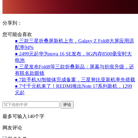
分享到：
您可能会喜欢
● 三款三星折叠屏新机上市，Galaxy Z Fold8大屏应用适
配率94%
● 2499元起华为nova 16 SE发布，8G内存8500毫安时大
电池
● 三星发布Fold8等三款折叠新品：屏幕与折痕升级，还
有联名款眼镜
● 7款手机AI智能体完成备案，三星努比亚新机率先搭载
● 7寸千元机来了！REDMI推出Note 17系列新机，1299
元起
评论
最多可输入140个字
网友评论