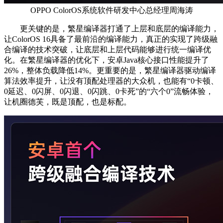
OPPO ColorOS系统软件研发中心总经理周海涛
更关键的是，繁星编译器打通了上层和底层的编译能力，
让ColorOS 16具备了最前沿的编译能力，真正的实现了跨级融
合编译的技术突破，让底层和上层代码能够进行统一编译优
化。在繁星编译器的优化下，安卓Java核心接口性能提升了
26%，整体负载降低14%。更重要的是，繁星编译器驱动编译
算法效率提升，让没有顶配处理器的大众机，也能有“0卡顿、
0延迟、0闪屏、0闪退、0闪跳、0卡死”的“六个0”流畅体验，
让机圈德芙，既是顶配，也是标配。