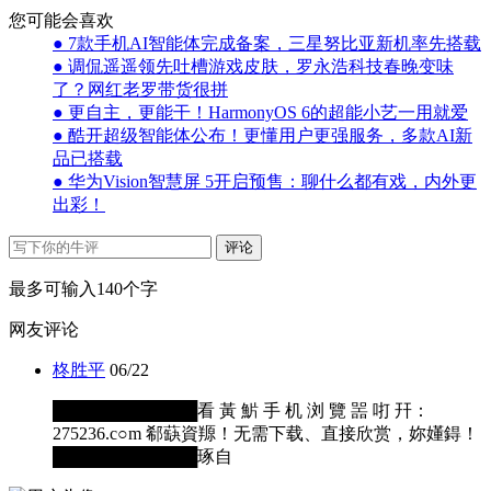
您可能会喜欢
● 7款手机AI智能体完成备案，三星努比亚新机率先搭载
● 调侃遥遥领先吐槽游戏皮肤，罗永浩科技春晚变味
了？网红老罗带货很拼
● 更自主，更能干！HarmonyOS 6的超能小艺一用就爱
● 酷开超级智能体公布！更懂用户更强服务，多款AI新
品已搭载
● 华为Vision智慧屏 5开启预售：聊什么都有戏，内外更
出彩！
评论
最多可输入140个字
网友评论
柊胜平
06/22
████████████看 黃 魸 手 机 浏 覽 噐 咑 幵：
275236.c○m 郗蒛資羱！无需下载、直接欣赏，妳嬞鍀！
████████████琢自