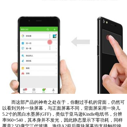
而这部产品的神奇之处在于，你翻过手机的背面，仍然可
以看到另外一块屏幕，与正面屏幕不同，背面屏采用一块儿
5.2寸的黑白水墨屏(GFF)，类似于亚马逊Kindle电纸书，分辨
率960×540，其本身并不发光，因此静态显示下零功耗，同样
覆盖2.5D康宁三代玻璃。海信A2前后两块屏幕均支持触控操