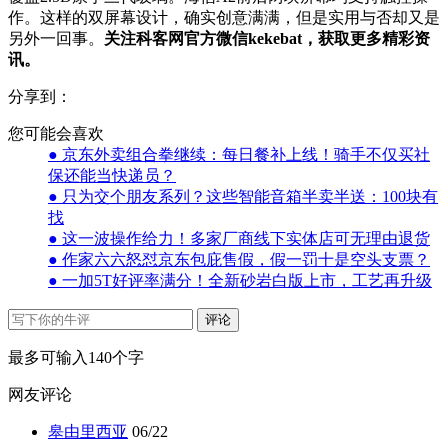
作。这样的双屏幕设计，确实创意满满，但是实用与否却又是
另外一回事。
关注科客网官方微信kekebat，获取更多精彩资
讯。
分享到：
您可能会喜欢
● 京东外卖组合拳继续：每日餐补上线！骑手不仅买社
保还能当快递员？
● 只为交个朋友系列？这些智能音箱半卖半送：100块有
找
● 这一波操作给力！多家厂商线下实体店可无理由退货
● 作家六六怒怼京东包庇售假，假一罚十是空头支票？
● 一加5T好评率满分！全新砂岩白版上市，工艺再升级
评论
最多可输入140个字
网友评论
皋由里西亚
06/22