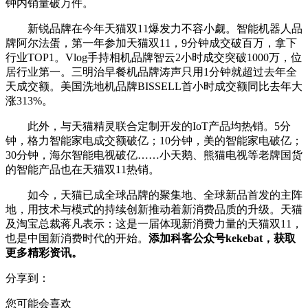
钟内销量破万件。
新锐品牌在今年天猫双11爆发力不容小觑。智能机器人品
牌阿尔法蛋，第一年参加天猫双11，9分钟成交破百万，拿下
行业TOP1。Vlog手持相机品牌智云2小时成交突破1000万，位
居行业第一。三明治早餐机品牌涛声只用1分钟就超过去年全
天成交额。美国洗地机品牌BISSELL首小时成交额同比去年大
涨313%。
此外，与天猫精灵联合定制开发的IoT产品均热销。5分
钟，格力智能家电成交额破亿；10分钟，美的智能家电破亿；
30分钟，海尔智能电视破亿……小天鹅、熊猫电视等老牌国货
的智能产品也在天猫双11热销。
如今，天猫已成全球品牌的聚集地、全球新品首发的主阵
地，用技术与模式的持续创新推动着新消费品质的升级。天猫
及淘宝总裁蒋凡表示：这是一届体现新消费力量的天猫双11，
也是中国新消费时代的开始。
添加科客公众号kekebat，获取
更多精彩资讯。
分享到：
您可能会喜欢