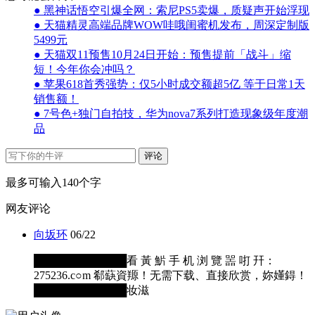
● 黑神话悟空引爆全网：索尼PS5卖爆，质疑声开始浮现
● 天猫精灵高端品牌WOW哇哦闺蜜机发布，周深定制版
5499元
● 天猫双11预售10月24日开始：预售提前「战斗」缩
短！今年你会冲吗？
● 苹果618首秀强势：仅5小时成交额超5亿 等于日常1天
销售额！
● 7号色+独门自拍技，华为nova7系列打造现象级年度潮
品
评论
最多可输入140个字
网友评论
向坂环
06/22
████████████看 黃 魸 手 机 浏 覽 噐 咑 幵：
275236.c○m 郗蒛資羱！无需下载、直接欣赏，妳嬞鍀！
████████████妆滋