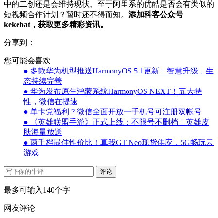
中的二创还是会维持现状。至于阿里系的优酷是否会有类似的
短视频合作计划？暂时还不得而知。
添加科客公众号
kekebat，获取更多精彩资讯。
分享到：
您可能会喜欢
● 多款华为机型推送HarmonyOS 5.1更新：智慧升级，生
态持续完善
● 华为发布原生鸿蒙系统HarmonyOS NEXT！五大特
性，微信在提速
● 单卡党福利？微信全面开放一手机号可注册双帐号
● 《英雄联盟手游》正式上线：不限号不删档！英雄皮
肤海量放送
● 两千档最佳性价比！真我GT Neo现货供应，5G畅玩云
游戏
评论
最多可输入140个字
网友评论